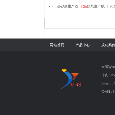
[干混砂浆生产线]
干混
砂浆生产线
[ 202
...
网站首页
产品中心
成功案
全国咨询热
传真：051
E-mail：
公司地址