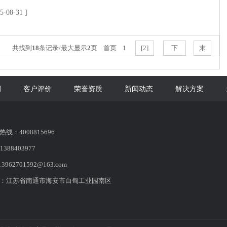
5-08-31 ]
共找到
18
条记录/最大显示
2
页
首页
1
[2]
下
末
一
页
页
例
客户评价
荣誉资质
新闻动态
解决方案
线：4008815696
388403977
13962701592@163.com
：江苏省南通市海安市白甸工业园南区