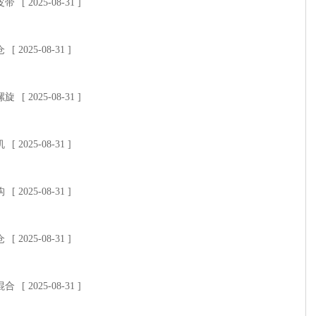
皮带
[ 2025-08-31 ]
仓
[ 2025-08-31 ]
螺旋
[ 2025-08-31 ]
机
[ 2025-08-31 ]
构
[ 2025-08-31 ]
仓
[ 2025-08-31 ]
混合
[ 2025-08-31 ]