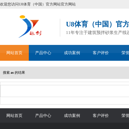
欢迎您访问U8体育（中国）官方网站官方网站
U8体育（中国）官
11年专注于建筑预拌砂浆生产线
网站首页
产品中心
成功案例
客户评价
荣
搜索
as
的结果
网站首页
产品中心
成功案例
客户评价
荣