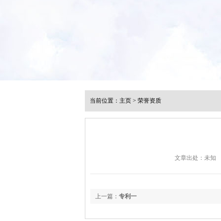
当前位置：
主页
>
荣誉资质
文章出处：未知
上一篇：
专利一