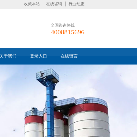
收藏本站
在线咨询
行业动态
全国咨询热线
4008815696
关于我们
登录入口
在线留言